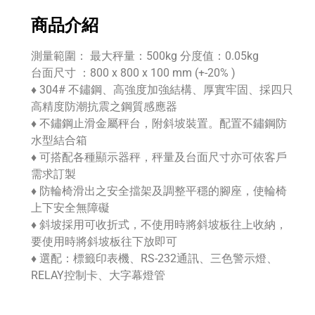
商品介紹
測量範圍： 最大秤量：500kg 分度值：0.05kg
台面尺寸 ：800 x 800 x 100 mm (+-20% )
♦ 304# 不鏽鋼、高強度加強結構、厚實牢固、採四只
高精度防潮抗震之鋼質感應器
♦ 不鏽鋼止滑金屬秤台，附斜坡裝置。配置不鏽鋼防
水型結合箱
♦ 可搭配各種顯示器秤，秤量及台面尺寸亦可依客戶
需求訂製
♦ 防輪椅滑出之安全擋架及調整平穩的腳座，使輪椅
上下安全無障礙
♦ 斜坡採用可收折式，不使用時將斜坡板往上收納，
要使用時將斜坡板往下放即可
♦ 選配：標籤印表機、RS-232通訊、三色警示燈、
RELAY控制卡、大字幕燈管