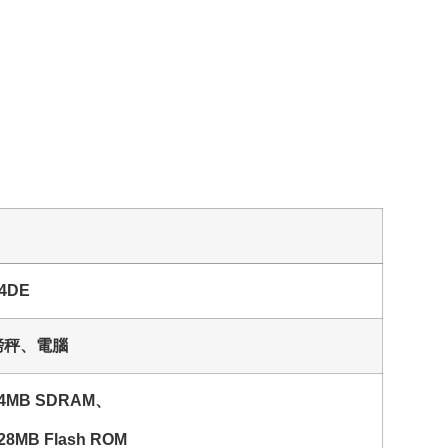
4DE
磅秤、電腦
4MB SDRAM、
28MB Flash ROM