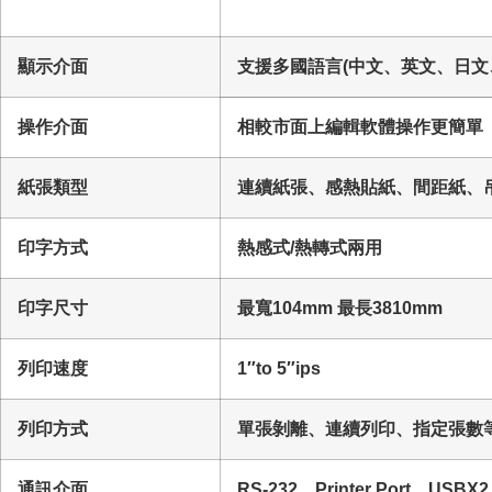
顯示介面
支援多國語言(中文、英文、日文
操作介面
相較市面上編輯軟體操作更簡單
紙張類型
連續紙張、感熱貼紙、間距紙、
印字方式
熱感式/熱轉式兩用
印字尺寸
最寬104mm 最長3810mm
列印速度
1″to 5″ips
列印方式
單張剝離、連續列印、指定張數
通訊介面
RS-232、Printer Port、US