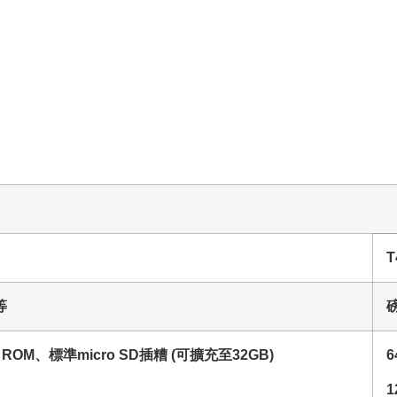
T
等
h ROM、
標準micro SD插糟 (可擴充至32GB)
6
1