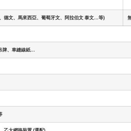
、德文、馬來西亞、葡萄牙文、阿拉伯文 泰文…等)
吊牌、車縫線紙…
等
BX2、乙太網路裝置 (選配)