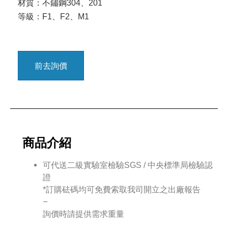
材質：不鏽鋼304、201
等級：F1、F2、M1
前去詢價
商品介紹
可代送二級實驗室檢驗SGS / 中央標準局檢驗認
證
*訂購砝碼均可免費索取我司開立之出廠報告
–
詢價時請提供需求重量