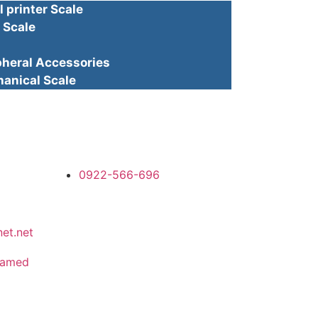
rinter Scale
Scale
ral Accessories
ical Scale
0922-566-696
et.net