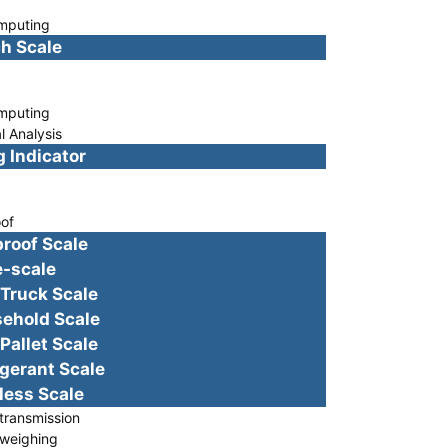
puting
 Scale
g
puting
 Analysis
Indicator
g
of
oof Scale
scale
uck Scale
old Scale
let Scale
rant Scale
ss Scale
ransmission
weighing