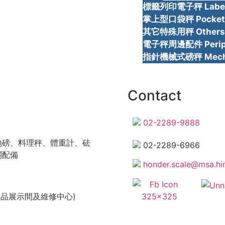
標籤列印電子秤 Label p
掌上型口袋秤 Pocket 
其它特殊用秤 Others
電子秤周邊配件 Periphe
指針機械式磅秤 Mechan
Contact
02-2289-9888
地磅、料理秤、體重計、砝
02-2289-6966
關配備
honder.scale@msa.hin
產品展示間及維修中心)