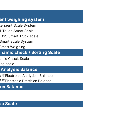
t weighing system
ligent Scale System
Touch Smart Scale
 Smart Truck scale
rt Scale System
rt Weighing
c check / Sorting Scale
c Check Scale
g scale
nalysis Balance
ectronic Analytical Balance
ectronic Precision Balance
n Balance
g
p Scale
g