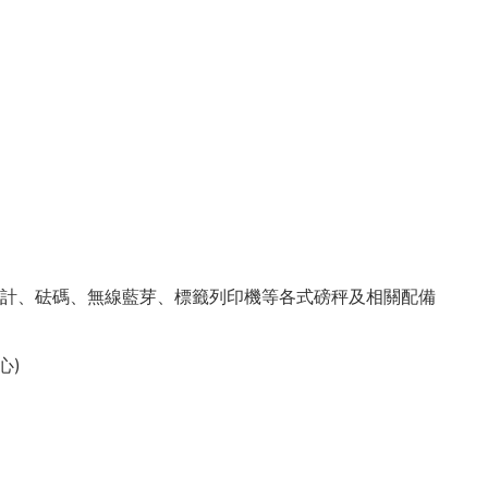
計、砝碼、無線藍芽、標籤列印機等各式磅秤及相關配備
心)