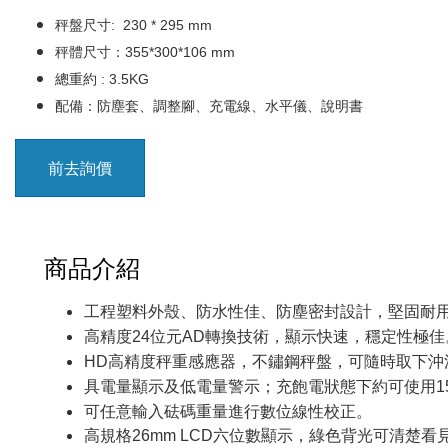
秤盤尺寸: 230 * 295 mm
秤體尺寸：355*300*106 mm
總重約 : 3.5KG
配備：防塵套、調整腳、充電線、水平儀、說明書
前去詢價
商品介紹
工程塑料外殼、防水性佳、防塵密封設計，堅固耐
高精度24位元AD轉換技術，顯示快速，穩定性極佳
HD高精度秤重感應器，不鏽鋼秤盤，可隨時取下沖
具電量顯示及低電量警示；充飽電狀態下約可使用1
可任意輸入砝碼重量進行數位線性校正。
高規格26mm LCD六位數顯示，綠色背光可清楚看