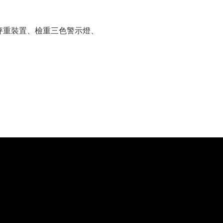
。
勾秤重裝置、檢重三色警示燈、