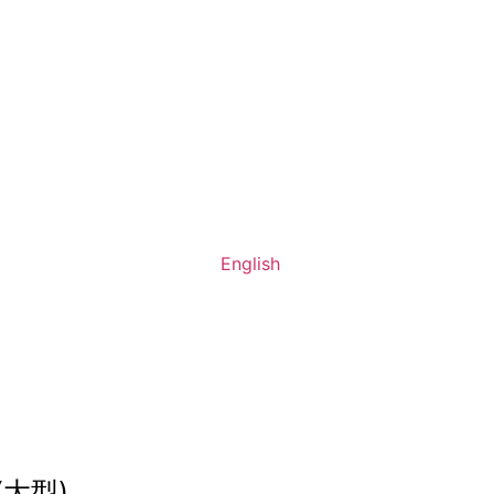
PRODUCTS
All kinds of the weighing sacles and weight test you can find.
English
大型)