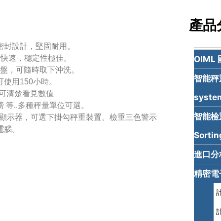
產品
密封設計，堅固耐用。
示快速，穩定性極佳。
OIML
秤盤，可隨時取下沖洗。
智能秤重系
使用150小時。
光可清楚看見數值
syste
 等..多種秤量單位可選。
智能檢重
後置顯示器，可選下掛勾秤重裝置、檢重三色警示
電腦。
Sortin
進口分析天
精密電子天
計
計