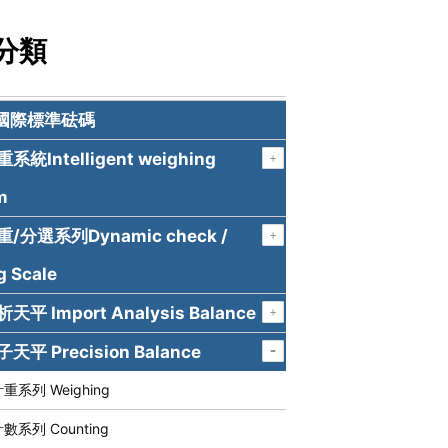
分類
 國際標準砝碼
統Intelligent weighing
m
/分選系列Dynamic check /
g Scale
平 Import Analysis Balance
平 Precision Balance
重系列 Weighing
數系列 Counting