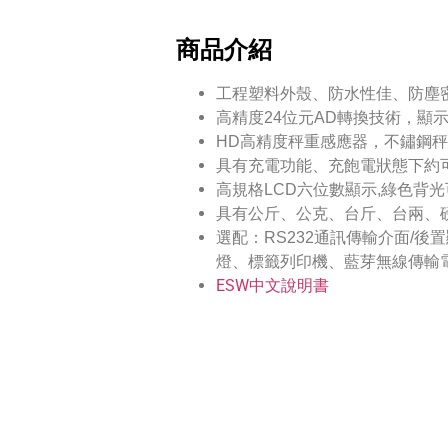
商品介紹
工程塑料外殼、防水性佳、防塵
高精度24位元AD轉換技術，顯
HD高精度秤重感應器，不鏽鋼
具有充電功能、充飽電狀態下約可
高規格LCD六位數顯示,綠色背
具有公斤、公克、台斤、台兩、磅
選配：RS232通訊傳輸介面/
燈、標籤列印機、藍芽無線傳輸
ESW中文說明書