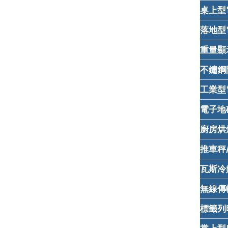
桌上型電子
落地型電
重量顯示器
不鏽鋼防水
工業型電
電子地磅
廚房烘焙
推車秤/
瓦斯冷媒專
無線傳輸
標籤列印電