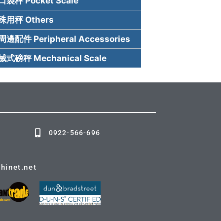
袋秤 Pocket Scale
用秤 Others
配件 Peripheral Accessories
式磅秤 Mechanical Scale
0922-566-696
hinet.net