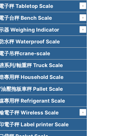
秤 Tabletop Scale
子台秤 Bench Scale
 Weighing Indicator
秤 Waterproof Scale
子吊秤crane-scale
系列/軸重秤 Truck Scale
專用秤 Household Scale
油壓拖板車秤 Pallet Scale
用秤 Refrigerant Scale
電子秤 Wireless Scale
子秤 Label printer Scale