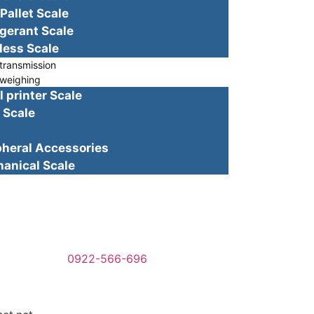
let Scale
rant Scale
ss Scale
ransmission
weighing
rinter Scale
Scale
ral Accessories
ical Scale
0922-566-696