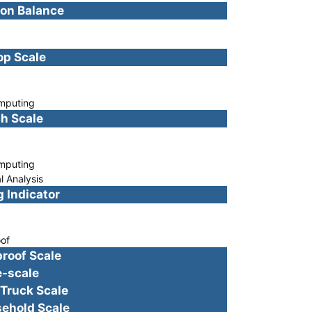
n Balance
g
p Scale
g
puting
 Scale
g
puting
 Analysis
Indicator
g
of
oof Scale
scale
uck Scale
old Scale