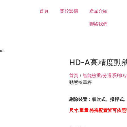
首頁
關於宏德
產品介紹
聯絡我們
nd.
HD-A高精度動
首頁
/
智能檢重/分選系列Dynamic
動態檢重秤
剔除裝置：氣吹式、撥桿式
尺寸.重量.特殊配置皆可依