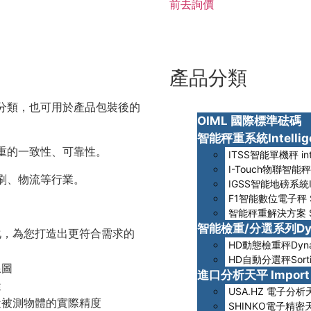
前去詢價
產品分類
分類，也可用於產品包裝後的
OIML 國際標準砝碼
智能秤重系統Intelligen
重的一致性、可靠性。
ITSS智能單機秤 intel
I-Touch物聯智能秤I-
刷、物流等行業。
IGSS智能地磅系統IGSS
F1智能數位電子秤 Sma
智能秤重解決方案 Sma
智能檢重/分選系列Dynami
化，為您打造出更符合需求的
HD動態檢重秤Dynami
HD自動分選秤Sortin
線圖
進口分析天平 Import A
蹤
USA.HZ 電子分析天平El
近被測物體的實際精度
SHINKO電子精密天平El