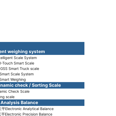
t weighing system
ligent Scale System
Touch Smart Scale
 Smart Truck scale
rt Scale System
rt Weighing
c check / Sorting Scale
c Check Scale
g scale
nalysis Balance
ectronic Analytical Balance
ectronic Precision Balance