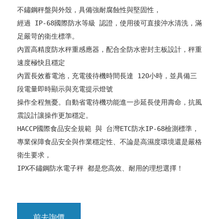
不鏽鋼秤盤與外殼，具備強耐腐蝕性與堅固性，
經過 IP-68國際防水等級 認證，使用後可直接沖水清洗，滿
足嚴苛的衛生標準。
內置高精度防水秤重感應器，配合全防水密封主板設計，秤重
速度極快且穩定

內置長效蓄電池，充電後待機時間長達 120小時，並具備三
段電量即時顯示與充電提示燈號

操作全程無憂。自動省電待機功能進一步延長使用壽命，抗風
震設計讓操作更加穩定。
HACCP國際食品安全規範 與 台灣ETC防水IP-68檢測標準，

專業保障食品安全與作業穩定性、
不論是高濕度環境還是嚴格
衛生要求，

IPX不鏽鋼防水電子秤 都是您高效、耐用的理想選擇！
前去詢價