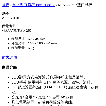
首頁
/
掌上型口袋秤 Pocket Scale
/ MINI-303中型口袋秤
規格
200g x 0.01g
供電模式
4號AAA乾電池x 2節
秤盤尺寸：60 x 45 mm
秤體尺寸：100 x 180 x 50 mm
秤體重量：63 g
前去詢價
商品介紹
LCD顯示方式為漸近式容易秤粉末體及液體。
LCD螢幕 使用稀有 STN 綠色光源、獨特、清晰。
L/C感應器國外進口(LOAD CELL) 感應速度快，超穩
定。
公克 g / 台兩 tl / 克拉 ct / 盎司 oz 四種
具低電壓顯示、超載負荷提醒等功能。