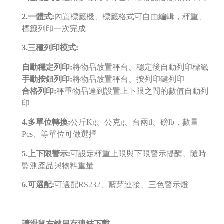
2.一體式:
內置標籤機、標籤格式可自由編輯，秤重、
標籤列印一次完成
3.三種列印模式:
自動穩定列印:
將物品放置秤台、穩定後自動列印標籤
手動按鈕列印:
將物品放置秤台、按列印鍵列印
合格列印:
秤重物品達到設置上下限之間的數值自動列
印
4.多單位轉換:
公斤Kg、公克g、台兩tl、磅lb，數量
Pcs、等單位可做選擇
5.上下限警示:
可設定秤重上限與下限警示提醒、隨時
監測產品與物料重量
6.可選配:
可選配RS232、藍芽連接、三色警示燈
請滑鼠右鍵另存連結下載