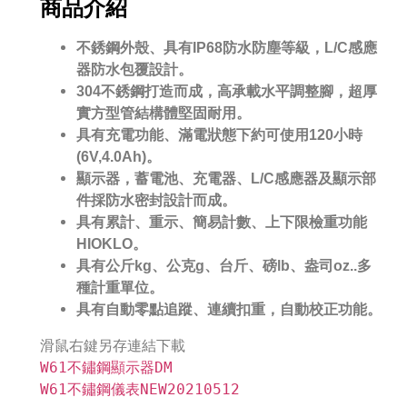
商品介紹
不銹鋼外殼、具有IP68防水防塵等級，L/C感應
器防水包覆設計。
304
不銹鋼打造而成，高承載水平調整腳，超厚
實方型管結構體堅固耐用。
具有充電功能、滿電狀態下約可使用120小時
(6V,4.0Ah)。
顯示器，蓄電池、充電器、L/C感應器及顯示部
件採防水密封設計而成。
具有累計、重示、簡易計數、上下限檢重功能
HIOKLO。
具有公斤kg、公克g、台斤、磅lb、盎司oz..多
種計重單位。
具有自動零點追蹤、連續扣重，自動校正功能。
W61不鏽鋼顯示器DM
W61不鏽鋼儀表NEW20210512