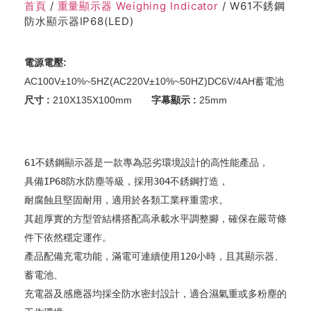
首頁
/
重量顯示器 Weighing Indicator
/ W61不銹鋼
防水顯示器IP68(LED)
電源電壓: 
AC100V±10%~5HZ(AC220V±10%~50HZ)DC6V/4AH蓄電池
尺寸 : 
210X135X100mm       
字幕顯示 :
 25mm
61不銹鋼顯示器是一款專為惡劣環境設計的高性能產品，
具備IP68防水防塵等級，採用304不銹鋼打造，

耐腐蝕且堅固耐用，適用於各類工業秤重需求。
其超厚實的方型管結構搭配高承載水平調整腳，確保在嚴苛條
件下依然穩定運作。
產品配備充電功能，滿電可連續使用120小時，且其顯示器、
蓄電池、
充電器及感應器均採全防水密封設計，適合濕氣重或多粉塵的